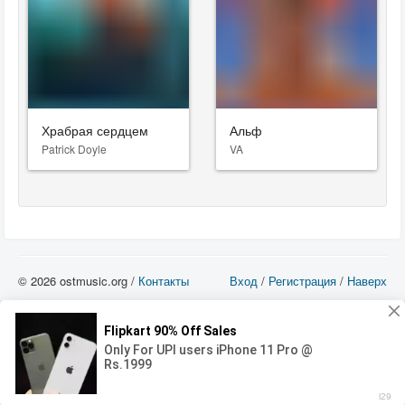
Храбрая сердцем
Альф
Patrick Doyle
VA
© 2026 ostmusic.org /
Контакты
Вход
/
Регистрация
/
Наверх
Все аудио материалы являются собственностью их изготовителя (владельца
прав) и охраняются Законом «Об авторском праве и смежных правах». Вы
можете использовать такие материалы только в том в случае, если
использование производится с ознакомительными целями - для прочих целей
вы должны приобрести лицензионную запись.
00:00
00:00