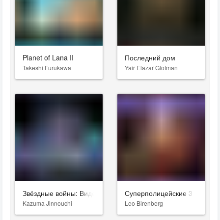
Planet of Lana II
Последний дом
Takeshi Furukawa
Yair Elazar Glotman
Звёздные войны: Видения. Девятый джедай
Суперполицейские 3
Kazuma Jinnouchi
Leo Birenberg