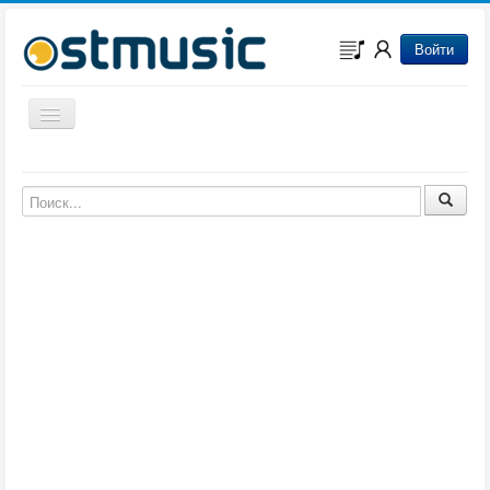
Войти
Включить/выключить навигацию
Музыка из игр
Музыка из фильмов
Музыка из мультфильмов
Музыка из сериалов
Музыка из аниме