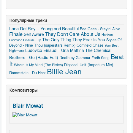
Популярные треки
Lana Del Rey – Young and Beautiful
Bee Gees - Stayin' Alive
Finale
They Don't Care About Us
Self Aware
Horizon
The Only Thing They Fear Is You
Styles Of
Ludovico Einaudi - Fly
Beyond - Nine Thou (superstars Remix)
Cornfield Chase
Your Best
Ludovico Einaudi - Una Mattina
The Chemical
Nightmare
Beat
Brothers - Go (Radio Edit)
Death by Glamour
Earth Song
It
Disposal Unit (Imperium Mix)
Where Is My Mind (The Pixies)
Billie Jean
Rammstein - Du Hast
Композиторы
Blair Mowat