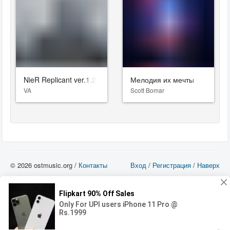
NieR Replicant ver.1.22474487139...
Мелодия их мечты
VA
Scott Bomar
© 2026 ostmusic.org /
Контакты
Вход
/
Регистрация
/
Наверх
Все аудио материалы являются собственностью их изготовителя (владельца
прав) и охраняются Законом «Об авторском праве и смежных правах». Вы
можете использовать такие материалы только в том в случае, если
использование производится с ознакомительными целями - для прочих целей
вы должны приобрести лицензионную запись.