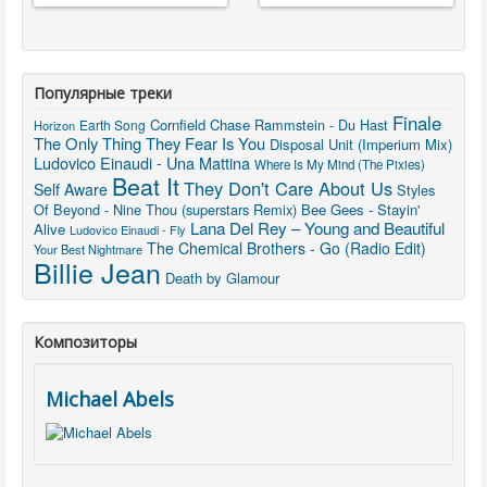
Популярные треки
Finale
Cornfield Chase
Rammstein - Du Hast
Earth Song
Horizon
The Only Thing They Fear Is You
Disposal Unit (Imperium Mix)
Ludovico Einaudi - Una Mattina
Where Is My Mind (The Pixies)
Beat It
They Don't Care About Us
Self Aware
Styles
Of Beyond - Nine Thou (superstars Remix)
Bee Gees - Stayin'
Lana Del Rey – Young and Beautiful
Alive
Ludovico Einaudi - Fly
The Chemical Brothers - Go (Radio Edit)
Your Best Nightmare
Billie Jean
Death by Glamour
Композиторы
Michael Abels