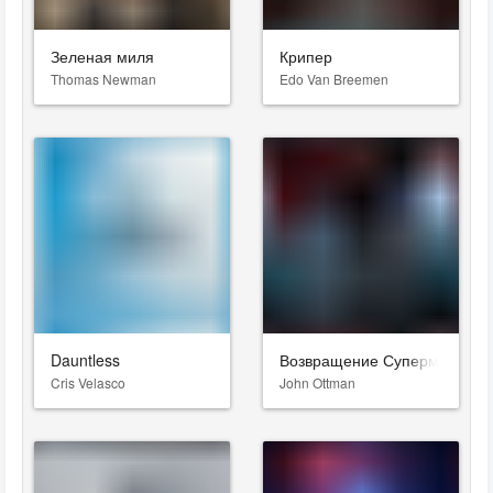
Зеленая миля
Крипер
Thomas Newman
Edo Van Breemen
Dauntless
Возвращение Супермена
Cris Velasco
John Ottman