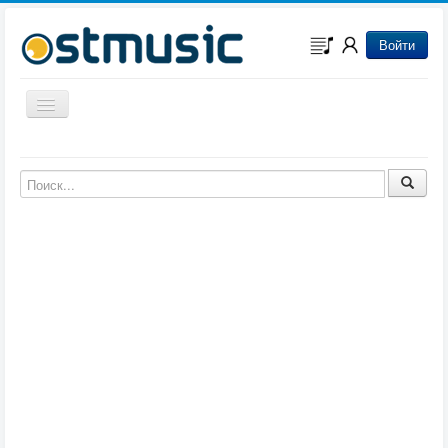
Войти
Включить/выключить навигацию
Музыка из игр
Музыка из фильмов
Музыка из мультфильмов
Музыка из сериалов
Музыка из аниме