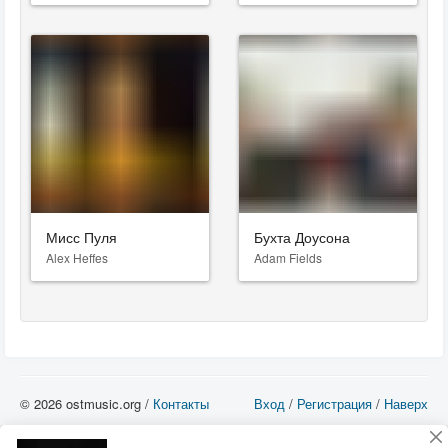
Мисс Пуля
Бухта Доусона
Alex Heffes
Adam Fields
© 2026 ostmusic.org /
Контакты
Вход
/
Регистрация
/
Наверх
Все аудио материалы являются собственностью их изготовителя (владельца