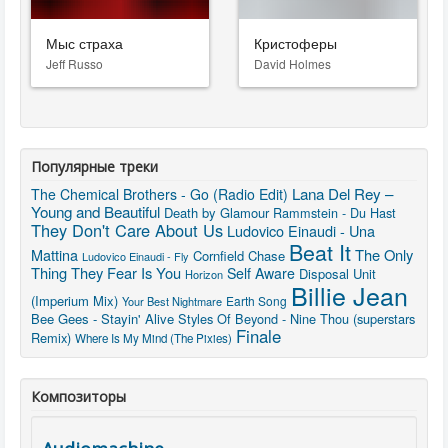
Мыс страха
Кристоферы
Jeff Russo
David Holmes
Популярные треки
Lana Del Rey –
The Chemical Brothers - Go (Radio Edit)
Young and Beautiful
Death by Glamour
Rammstein - Du Hast
They Don't Care About Us
Ludovico Einaudi - Una
Beat It
Mattina
The Only
Cornfield Chase
Ludovico Einaudi - Fly
Thing They Fear Is You
Self Aware
Disposal Unit
Horizon
Billie Jean
(Imperium Mix)
Earth Song
Your Best Nightmare
Bee Gees - Stayin' Alive
Styles Of Beyond - Nine Thou (superstars
Finale
Remix)
Where Is My Mind (The Pixies)
Композиторы