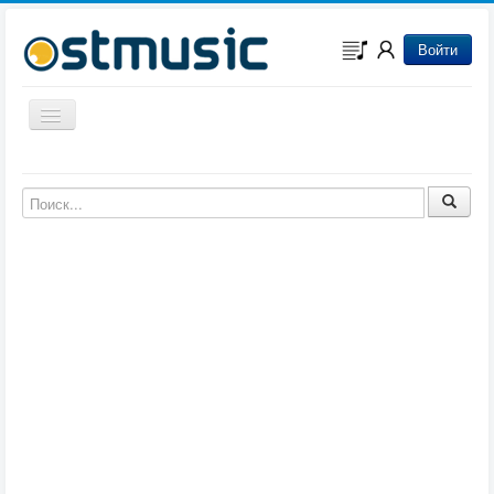
Войти
Включить/выключить навигацию
Музыка из игр
Музыка из фильмов
Музыка из мультфильмов
Музыка из сериалов
Музыка из аниме