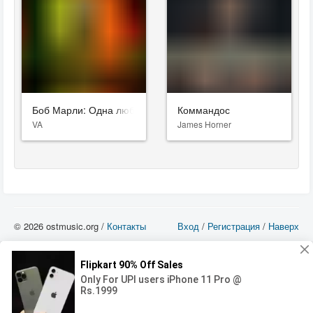
Боб Марли: Одна любовь
Коммандос
VA
James Horner
© 2026 ostmusic.org /
Контакты
Вход
/
Регистрация
/
Наверх
Все аудио материалы являются собственностью их изготовителя (владельца
прав) и охраняются Законом «Об авторском праве и смежных правах». Вы
можете использовать такие материалы только в том в случае, если
использование производится с ознакомительными целями - для прочих целей
вы должны приобрести лицензионную запись.