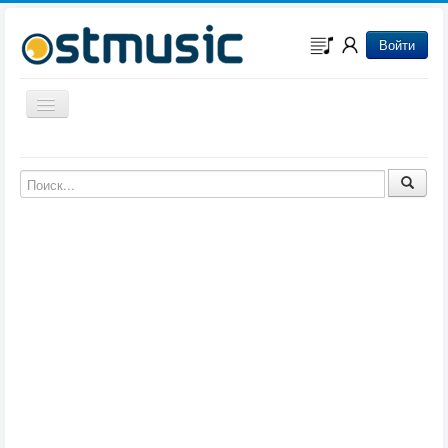
Войти
Включить/выключить навигацию
Музыка из игр
Музыка из фильмов
Музыка из мультфильмов
Музыка из сериалов
Музыка из аниме