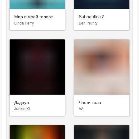
Мир в моей голове
Subnautica 2
Linda Perry
Ben Prunty
Дэдпул
Части тела
Junkie XL
VA