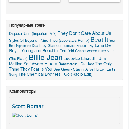
Популярные треки
They Don't Care About Us
Disposal Unit (Imperium Mix)
Beat It
Styles Of Beyond - Nine Thou (superstars Remix)
Your
Lana Del
Death by Glamour
Best Nightmare
Ludovico Einaudi - Fly
Rey – Young and Beautiful
Cornfield Chase
Where Is My Mind
Billie Jean
Ludovico Einaudi - Una
(The Pixies)
Finale
The Only
Mattina
Self Aware
Rammstein - Du Hast
Thing They Fear Is You
Bee Gees - Stayin' Alive
Earth
Horizon
The Chemical Brothers - Go (Radio Edit)
Song
Композиторы
Scott Bomar