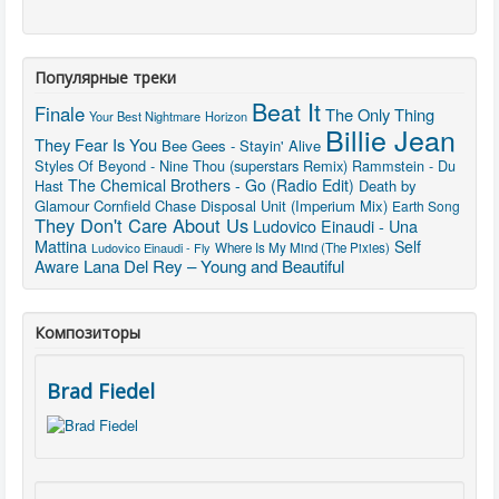
Популярные треки
Beat It
Finale
The Only Thing
Your Best Nightmare
Horizon
Billie Jean
They Fear Is You
Bee Gees - Stayin' Alive
Styles Of Beyond - Nine Thou (superstars Remix)
Rammstein - Du
The Chemical Brothers - Go (Radio Edit)
Hast
Death by
Glamour
Cornfield Chase
Disposal Unit (Imperium Mix)
Earth Song
They Don't Care About Us
Ludovico Einaudi - Una
Mattina
Self
Ludovico Einaudi - Fly
Where Is My Mind (The Pixies)
Lana Del Rey – Young and Beautiful
Aware
Композиторы
Brad Fiedel