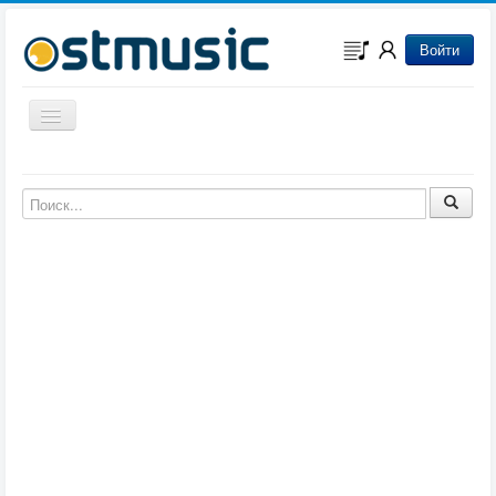
Войти
Включить/выключить навигацию
Музыка из игр
Музыка из фильмов
Музыка из мультфильмов
Музыка из сериалов
Музыка из аниме