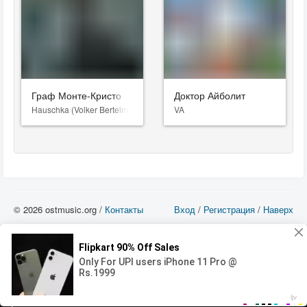
Граф Монте-Кристо
Доктор Айболит
Hauschka (Volker Bertelmann)
VA
© 2026 ostmusic.org /
Контакты
Вход
/
Регистрация
/
Наверх
Все аудио материалы являются собственностью их изготовителя (владельца
прав) и охраняются Законом «Об авторском праве и смежных правах». Вы
можете использовать такие материалы только в том в случае, если
использование производится с ознакомительными целями - для прочих целей
вы должны приобрести лицензионную запись.
00:00
00:00
Error loading media: File could not be played