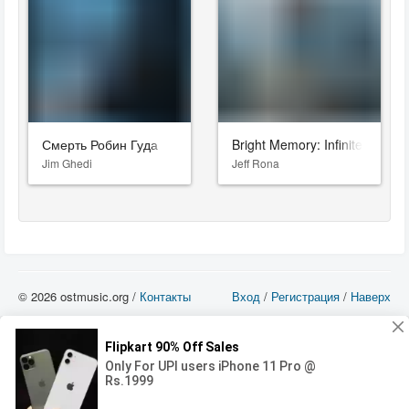
Смерть Робин Гуда
Bright Memory: Infinite
Jim Ghedi
Jeff Rona
© 2026 ostmusic.org /
Контакты
Вход
/
Регистрация
/
Наверх
Все аудио материалы являются собственностью их изготовителя (владельца
прав) и охраняются Законом «Об авторском праве и смежных правах». Вы
можете использовать такие материалы только в том в случае, если
использование производится с ознакомительными целями - для прочих целей
вы должны приобрести лицензионную запись.