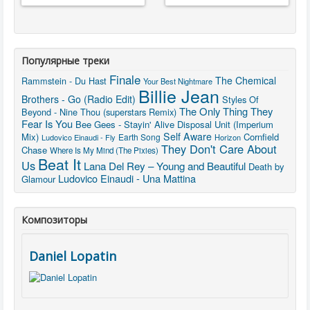
Популярные треки
Finale
The Chemical
Rammstein - Du Hast
Your Best Nightmare
Billie Jean
Brothers - Go (Radio Edit)
Styles Of
The Only Thing They
Beyond - Nine Thou (superstars Remix)
Fear Is You
Bee Gees - Stayin' Alive
Disposal Unit (Imperium
Self Aware
Mix)
Cornfield
Earth Song
Ludovico Einaudi - Fly
Horizon
They Don't Care About
Chase
Where Is My Mind (The Pixies)
Beat It
Us
Lana Del Rey – Young and Beautiful
Death by
Ludovico Einaudi - Una Mattina
Glamour
Композиторы
Daniel Lopatin