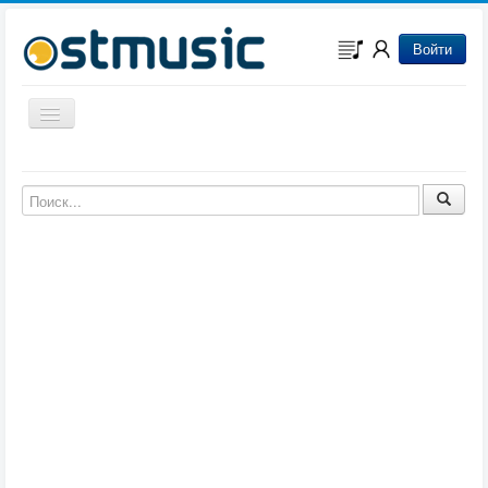
Войти
Включить/выключить навигацию
Музыка из игр
Музыка из фильмов
Музыка из мультфильмов
Музыка из сериалов
Музыка из аниме